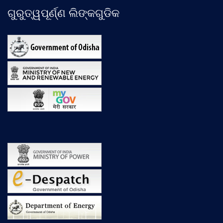
ଗୁରୁତ୍ୱପୂର୍ଣ୍ଣ ଲିଙ୍କଗୁଡିକ
.