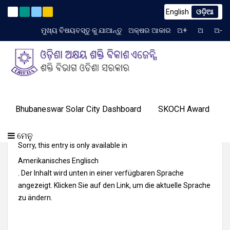
English
ଓଡ଼ିଆ
um to TCN No. 2259/OREDA Ltd. dtd. 06.07.2026
(English) E
Latest News
ମୁଖ୍ୟ ବିଷୟବସ୍ତୁ କୁ ଯାଆନ୍ତୁ
ଅକ୍ଷର ଆକାର
ଅ+
ଅ
ଅ-
TIME 4:02:31 AM
ଗ୍ୟାଲେରୀ
ଆମର
ପ୍ରୋଗ୍ରାମ୍
ଓରେଡା
Bhubaneswar Solar City Dashboard
SKOCH Award
ଟେଣ୍ଡର
ଜ୍ଞାନ
ଆମର
ସଫଳତା
(English) Beneficiary List For The Year 2014-
ଯୋଗାଯୋଗ
ବିଷୟରେ
ମିଡିଆ
କେନ୍ଦ୍ର
ସଫଳତା
କାହାଣୀ
15(phase-I)
କରନ୍ତୁ
ଏବଂ
ମେନୁ
ଇଭେଣ୍ଟସ୍
Sorry, this entry is only available in
Amerikanisches Englisch
. Der Inhalt wird unten in einer verfügbaren Sprache
angezeigt. Klicken Sie auf den Link, um die aktuelle Sprache
zu ändern.