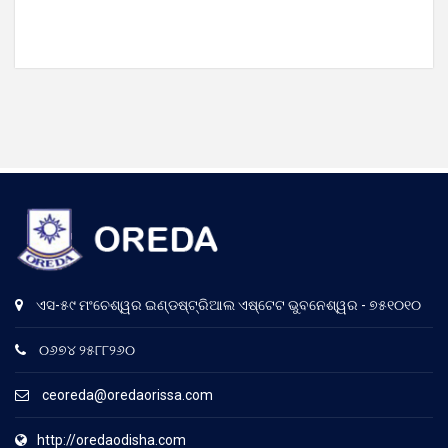
ଏସ-୫୯ ମଂଚେଶ୍ୱର ଇଣ୍ଡଷ୍ଟ୍ରିଆଲ ଏଷ୍ଟେଟ ଭୁବନେଶ୍ୱର - ୭୫୧୦୧୦
୦୬୭୪ ୨୫୮୮୨୬୦
ceoreda@oredaorissa.com
http://oredaodisha.com