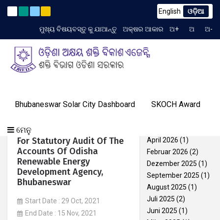
English
ଓଡ଼ିଆ
dum to TCN No. 2259/OREDA Ltd. dtd. 06.07.2026
(English) 
Latest News
ମୁଖ୍ୟ ବିଷୟବସ୍ତୁ କୁ ଯାଆନ୍ତୁ
ଅକ୍ଷର ଆକାର
ଅ+
ଅ
ଅ-
TIME 2:48:42 AM
ଗ୍ୟାଲେରୀ
ଆମର
Archives
ପ୍ରୋଗ୍ରାମ୍
ଓରେଡା
Bhubaneswar Solar City Dashboard
SKOCH Award
ଟେଣ୍ଡର
ଜ୍ଞାନ
ଆମର
ସଫଳତା
(English) Selection Of
ଯୋଗାଯୋଗ
ବିଷୟରେ
ମିଡିଆ
Juli 2026
(1)
କେନ୍ଦ୍ର
ସଫଳତା
କାହାଣୀ
Chartered Accountant Firm
କରନ୍ତୁ
ଏବଂ
Juni 2026
(1)
ମେନୁ
For Engagement As Auditor
ଇଭେଣ୍ଟସ୍
For Statutory Audit Of The
April 2026
(1)
Accounts Of Odisha
Februar 2026
(2)
Renewable Energy
Dezember 2025
(1)
Development Agency,
September 2025
(1)
Bhubaneswar
August 2025
(1)
Juli 2025
(2)
Start Date : 29 Oct, 2021
Juni 2025
(1)
End Date : 15 Nov, 2021