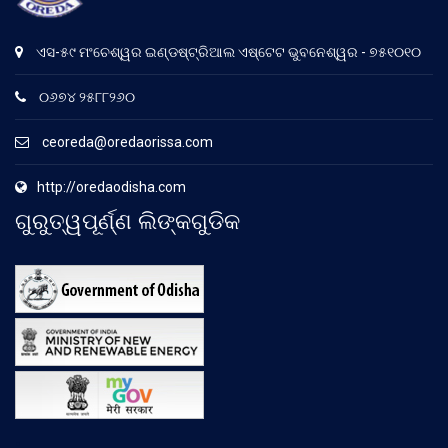
ଏସ-୫୯ ମଂଚେଶ୍ୱର ଇଣ୍ଡଷ୍ଟ୍ରିଆଲ ଏଷ୍ଟେଟ ଭୁବନେଶ୍ୱର - ୭୫୧୦୧୦
୦୬୭୪ ୨୫୮୮୨୬୦
ceoreda@oredaorissa.com
http://oredaodisha.com
ଗୁରୁତ୍ୱପୂର୍ଣ୍ଣ ଲିଙ୍କଗୁଡିକ
.