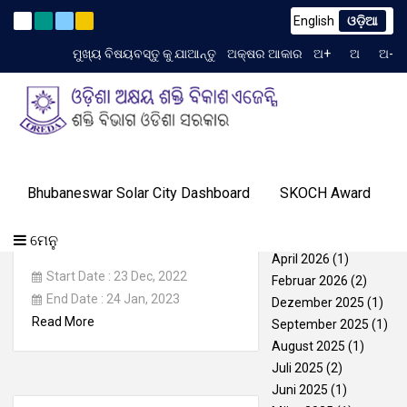
English
ଓଡ଼ିଆ
ndum to TCN No. 2259/OREDA Ltd. dtd. 06.07.2026
(English
Latest News
ମୁଖ୍ୟ ବିଷୟବସ୍ତୁ କୁ ଯାଆନ୍ତୁ
ଅକ୍ଷର ଆକାର
ଅ+
ଅ
ଅ-
TIME 1:17:07 AM
ଗ୍ୟାଲେରୀ
ଆମର
Archives
ପ୍ରୋଗ୍ରାମ୍
ଓରେଡା
Bhubaneswar Solar City Dashboard
SKOCH Award
ଟେଣ୍ଡର
ଜ୍ଞାନ
ଆମର
ସଫଳତା
(English) Rural
ଯୋଗାଯୋଗ
ବିଷୟରେ
ମିଡିଆ
Juli 2026
(1)
କେନ୍ଦ୍ର
ସଫଳତା
କାହାଣୀ
Electrification Through
କରନ୍ତୁ
ଏବଂ
Juni 2026
(1)
ମେନୁ
RTS-3289
ଇଭେଣ୍ଟସ୍
April 2026
(1)
Start Date : 23 Dec, 2022
Februar 2026
(2)
End Date : 24 Jan, 2023
Dezember 2025
(1)
Read More
September 2025
(1)
August 2025
(1)
Juli 2025
(2)
Juni 2025
(1)