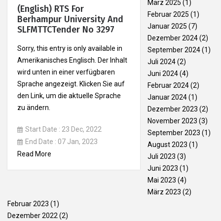
März 2025
(1)
(English) RTS For
Februar 2025
(1)
Berhampur University And
Januar 2025
(7)
SLFMTTCTender No 3297
Dezember 2024
(2)
Sorry, this entry is only available in
September 2024
(1)
Amerikanisches Englisch. Der Inhalt
Juli 2024
(2)
wird unten in einer verfügbaren
Juni 2024
(4)
Sprache angezeigt. Klicken Sie auf
Februar 2024
(2)
den Link, um die aktuelle Sprache
Januar 2024
(1)
zu ändern.
Dezember 2023
(2)
November 2023
(3)
Start Date : 23 Dec, 2022
September 2023
(1)
End Date : 07 Jan, 2023
August 2023
(1)
Read More
Juli 2023
(3)
Juni 2023
(1)
Mai 2023
(4)
März 2023
(2)
Februar 2023
(1)
Dezember 2022
(2)